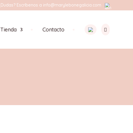
¿Dudas? Escríbenos a
info@marylebonegalicia.com
Tienda
Contacto