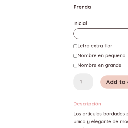
Prenda
Inicial
Letra extra flor
Nombre en pequeño
Nombre en grande
Camiseta
Add to 
y
sudadera
bordada
Descripción
quantity
Los artículos bordados 
única y elegante de mos