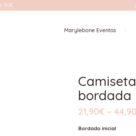
a 150€
Marylebone Eventos
Camiseta
bordada
21,90
€
–
44,9
Bordado inicial