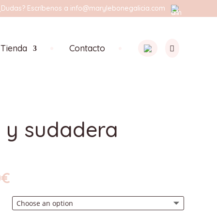
¿Dudas? Escríbenos a
info@marylebonegalicia.com
Tienda
Contacto
 y sudadera
0
€